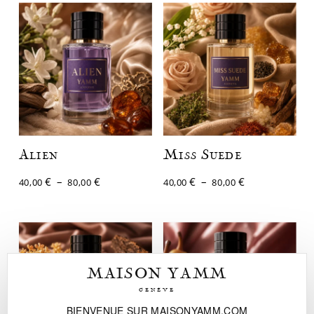
45,00 €
40,00 €
à
à
90,00 €
80,00 €
Alien
Miss Suede
Plage
Plage
€
–
€
€
–
€
40,00
80,00
40,00
80,00
de
de
prix :
prix :
40,00 €
40,00 €
à
à
80,00 €
80,00 €
MAISON YAMM
GENÈVE
BIENVENUE SUR MAISONYAMM.COM