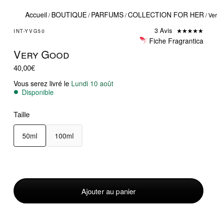
Accueil
BOUTIQUE
PARFUMS
COLLECTION FOR HER
/
/
/
/ Ve
3 Avis
INT-YVG50
Fiche Fragrantica
Very Good
40,00
€
Vous serez livré le
Lundi 10 août
Disponible
Taille
50ml
100ml
quantité
de
Very
Ajouter au panier
Good