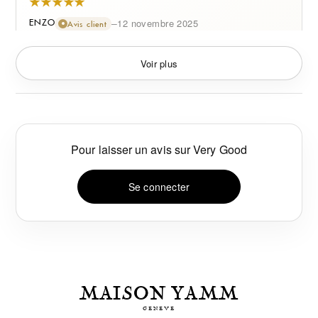
–
12 novembre 2025
ENZO
Avis client
Ressemble grave à l’originale, peut-être même mieux.
Ma copine a validé direct, je vais en recommander.
Voir plus
–
5 novembre 2025
MARINE
Avis client
Mon parfum préféré je valide
Pour laisser un avis sur
Very Good
Se connecter
MAISON YAMM