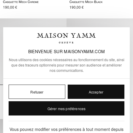
Casquette Mech Chrome
Casquette Mech Black
190,00
€
190,00
€
MAISON YAMM
GENÈVE
BIENVENUE SUR MAISONYAMM.COM
Nous utilisons des cookies nécessaires au fonctionnement du site, ainsi
que des traceurs optionnels pour mesurer son audience et améliorer
nos communications.
Nouveau
Nouveau
Refuser
Accepter
Casquette Mech Sable/Bleu
Casquette Mech Vert/Or
190,00
€
190,00
€
Gérer mes préférences
Vous pouvez modifier vos préférences à tout moment depuis