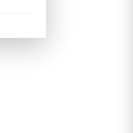
vers des parfums orientaux gourmands
ms orientaux gourmands associent des notes
lorales, épicées et boisées pour créer des
s riches et enveloppantes. Appréciés pour leur
 leur pouvoir de séduction, ils développent sur la
llage chaleureux, profond et immédiatement
nnaissable. Pour en savoir plus, découvrez
.
les notes café en parfumerie
Découvrez aussi
ger cet univers intense et gourmand, découvrez
t
et
, deux créations
Nuit Ambre
Nectarion
reuses et captivantes signées YAMM Genève.