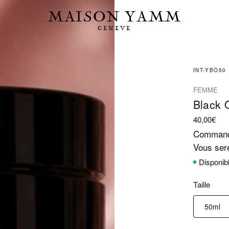
MAISON YAMM
GENEVE
INT-YBO50
FEMME
Black 
40,00
€
Command
Vous sere
Disponib
Taille
50ml