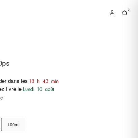
0
Ops
er dans les
18 h 43 min
z livré le
Lundi 10 août
le
100ml