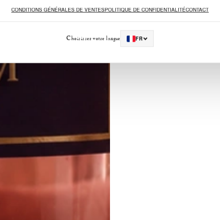
CONDITIONS GÉNÉRALES DE VENTES
POLITIQUE DE CONFIDENTIALITÉ
CONTACT
L’uni
Les parfu
Choisissez votre langue
FR
sucrées, f
composition
intensité et
peau un si
reco
Pour prolon
égalemen
chaleu