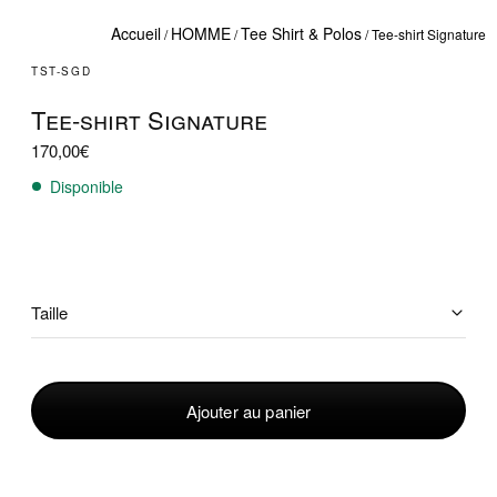
Accueil
HOMME
Tee Shirt & Polos
/
/
/ Tee-shirt Signature
TST-SGD
Tee-shirt Signature
170,00
€
Disponible
Taille
quantité
de
Ajouter au panier
Tee-
shirt
Signature