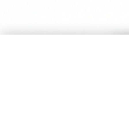
À découvrir également
Votre panier a été mis à jour.