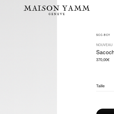
MAISON YAMM
GENEVE
SCC-BCY
NOUVEAU
Sacoch
370,00
€
Taille
quantité