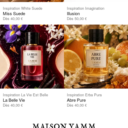
permet une allure modulable, du jour à la soirée.
Inspiration White Suede
Inspiration Imagination
Miss Suede
Illusion
Dès
40,00
La pièce emblématique du vestiaire YAMM
Dès
50,00
€
€
Icône de la Maison, le
Sac Iconique YAMM Rouge
s’impose comme une pièce maîtresse du
Velours
vestiaire féminin. Pour préserver sa beauté, éviter
les frottements et l’exposition prolongée à l’humidité.
Nettoyer délicatement avec un chiffon doux. Entrez
dans l’univers exclusif de la Maison YAMM Genève.
Inspiration La Vie Est Belle
Inspiration Erba Pura
La Belle Vie
Abre Pure
Dès
40,00
Dès
40,00
€
€
MAISON YAMM