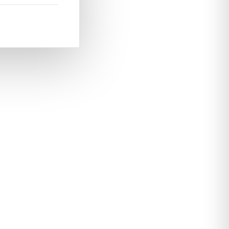
aussi la
et inspirez-vous
Collection Textile YAMM
des tendances sur
.
GQ Magazine