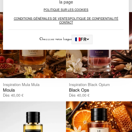
consignes locales.
la page
à déposer dans la filière verre selon les
Flacon en verre :
POLITIQUE SUR LES COOKIES
consignes locales.
CONDITIONS GÉNÉRALES DE VENTES
POLITIQUE DE CONFIDENTIALITÉ
à trier selon les consignes indiquées
Bouchon, pompe et spray :
CONTACT
par votre commune.
FR
Choisissez votre langue
Inspiration Mula Mula
Inspiration Black Opium
Moula
Black Ops
Dès
40,00
Dès
40,00
€
€