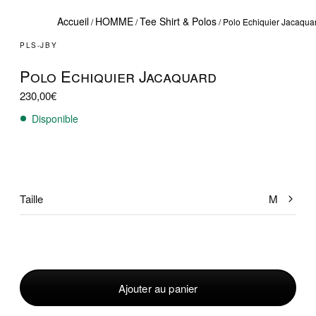
Accueil
HOMME
Tee Shirt & Polos
/
/
/ Polo Echiquier Jacaqua
PLS-JBY
Polo Echiquier Jacaquard
230,00
€
Disponible
Taille
M
quantité
de
Polo
Ajouter au panier
Echiquier