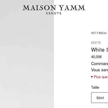
MAISON YAMM
GENEVE
INT-YWS50
MIXTE
White 
40,00
€
Command
Vous sere
Plus que
Taille
50ml