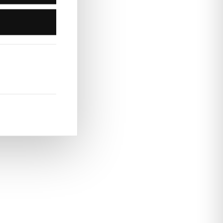
és et ambrés. Ils évoquent la chaleur, l’évasion
discret, très apprécié pour son élégance naturelle.
Découvrez aussi
nger cette atmosphère lumineuse, découvrez
et
, deux créations
Abre Pure
Les Îles Vierges
solaires de YAMM Genève.