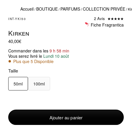
Accueil
BOUTIQUE
PARFUMS
COLLECTION PRIVÉE
/
/
/
/ Ki
2 Avis
INT-YKI50
Fiche Fragrantica
Kirken
40,00
€
Commander dans les
9 h 58 min
Vous serez livré le
Lundi 10 août
Plus que 5 Disponible
Taille
50ml
100ml
quantité
de
Kirken
Ajouter au panier