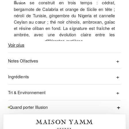
se construit en trois temps : cédrat,
Illusion
bergamote de Calabria et orange de Sicile en tête ;
néroli de Tunisie, gingembre du Nigeria et cannelle
Ceylan au cœur ; thé noir chinois, ambroxan, gaïac
et résine oliban en fond. La signature est fraîche et
ambrée, avec une évolution claire entre les
différentes matières.
Voir plus
Imagination
Notes Olfactives
Louis Vuitton :
Ingrédients
matières et
Tri & Environnement
équilibre
+
Quand porter Illusion
à séparer et déposer dans le bac de tri.
Boîte carton :
constitue le point de départ
Imagination Louis Vuitton
à séparer de la boîte et déposer selon les
Blister / calage :
MAISON YAMM
olfactif. Dans Illusion, la construction met en avant
consignes locales.
cédrat, néroli de Tunisie, thé noir chinois. Pour
GENÈVE