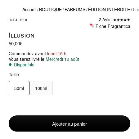
Accueil
BOUTIQUE
PARFUMS
ÉDITION INTERDITE
/
/
/
/ Illu
2 Avis
INT-ILS50
Fiche Fragrantica
Illusion
50,00
€
Commandez avant
lundi 15 h
Vous serez livré le
Mercredi 12 août
Disponible
Taille
50ml
100ml
quantité
de
Illusion
Ajouter au panier